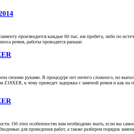
2014
аменту производится каждые 60 тыс. км пробега, либо по истече
зноса ремня, работы проводятся раньше.
XER
а своими руками. В процедуре нет ничего сложного, но выполн
ем Z18XER, к чему приведет задержка с заменой ремня и как на 
XER
ти. Об этих особенностях вам необходимо знать, если вы самос
обходимые для проведения работ, а также разберем порядок зам