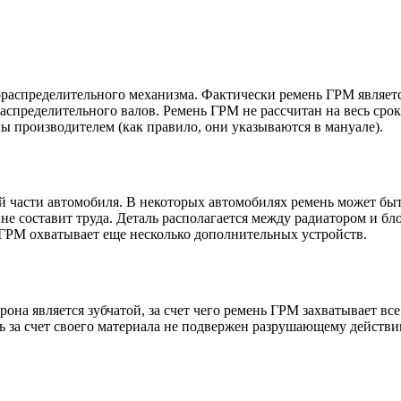
распределительного механизма. Фактически ремень ГРМ являетс
распределительного валов. Ремень ГРМ не рассчитан на весь ср
 производителем (как правило, они указываются в мануале).
 части автомобиля. В некоторых автомобилях ремень может быть
е составит труда. Деталь располагается между радиатором и бл
 ГРМ охватывает еще несколько дополнительных устройств.
рона является зубчатой, за счет чего ремень ГРМ захватывает вс
нь за счет своего материала не подвержен разрушающему действию