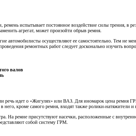
, ремень испытывает постоянное воздействие силы трения, в рез
аменить агрегат, может произойти обрыв ремня.
гие автомобилисты осуществляют ее самостоятельно. Тем не мен
проведения ремонтных работ следует досконально изучить вопро
того валов
ль
ли речь идет о «Жигулях» или ВАЗ. Для иномарок цена ремня ГРМ
в него, кроме самого ремня, входят также ролики-натяжители и
ра. На ремне присутствуют насечки, расположенные с внутренн
редставляют собой систему ГРМ.