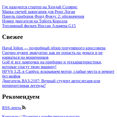
Где находится стартер на Хендай Солярис
Марка свечей зажигания для Рено Логан
Панель приборов Форд Фокус 2: обозначения
Номер двигателя на Тойота Королла
Топливный фильтр Ниссан Альмера G15
Свежее
Haval Jolion — подробный обзор популярного кроссовера
Срочно нужен эвакуатор: как не попасть на деньги и не
нарваться на мошенников
Golf 4: все лампочки на приборке и теххарактеристики,
которые спасут твою машину!
HFV6 3.2L в Captiva: вскрываем мотор, слабые места и ремонт
без мифов
Двигатель ВАЗ-2107: Вечный студент автослесаря или
неприхотливая легенда?
Рекомендуем
RSS-лента
Контакты
|
Политика конфиденциальности