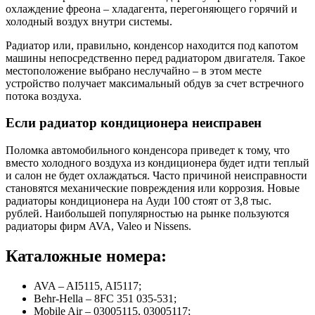
охлаждение фреона – хладагента, перегоняющего горячий и
холодный воздух внутри системы.
Радиатор или, правильно, конденсор находится под капотом
машины непосредственно перед радиатором двигателя. Такое
местоположение выбрано неслучайно – в этом месте
устройство получает максимальный обдув за счет встречного
потока воздуха.
Если радиатор кондиционера неисправен
Поломка автомобильного конденсора приведет к тому, что
вместо холодного воздуха из кондиционера будет идти теплый
и салон не будет охлаждаться. Часто причиной неисправности
становятся механические повреждения или коррозия. Новые
радиаторы кондиционера на Ауди 100 стоят от 3,8 тыс.
рублей. Наибольшей популярностью на рынке пользуются
радиаторы фирм AVA, Valeo и Nissens.
Каталожные номера:
AVA – AI5115, AI5117;
Behr-Hella – 8FC 351 035-531;
Mobile Air – 03005115, 03005117;